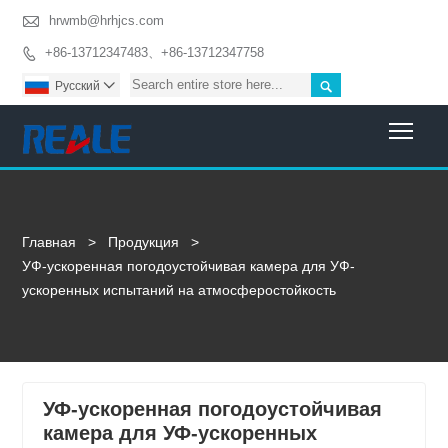

hrwmb@hrhjcs.com
+86-13712347483、+86-13712347758


Pусский

Togg
Главная
>
Продукция
>
УФ-ускоренная погодоустойчивая камера для УФ-
ускоренных испытаний на атмосферостойкость
УФ-ускоренная погодоустойчивая
камера для УФ-ускоренных