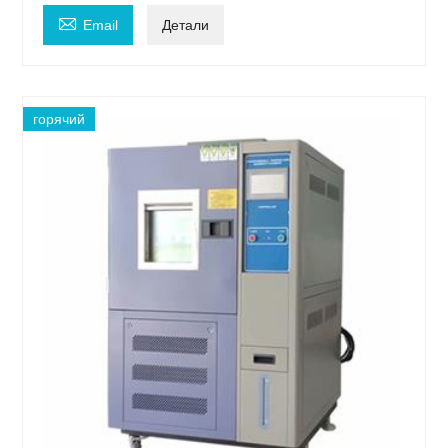

Email
Детали
горячий