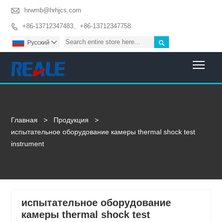

hrwmb@hrhjcs.com
+86-13712347483、+86-13712347758


Pусский

Togg
Главная
>
Продукция
>
испытательное оборудование камеры thermal shock test
instrument
испытательное оборудование
камеры thermal shock test