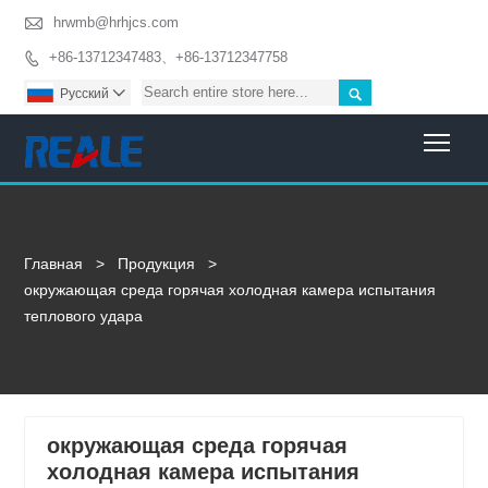

hrwmb@hrhjcs.com
+86-13712347483、+86-13712347758


Pусский

Togg
Главная
>
Продукция
>
окружающая среда горячая холодная камера испытания
теплового удара
окружающая среда горячая
холодная камера испытания