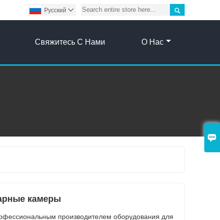

Pусский

Свяжитесь С Нами
О Нас

арные камеры
рофессиональным производителем оборудования для