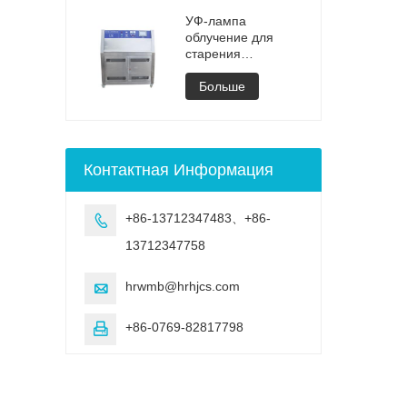
камера, машина,
вакуумной сушки
УФ-камера для
УФ-лампа
выветривания,
облучение для
старение, УФ-
старения
испытание
регулируемая
испытательная
Больше
камера
Контактная Информация
+86-13712347483、+86-

13712347758
hrwmb@hrhjcs.com

+86-0769-82817798
