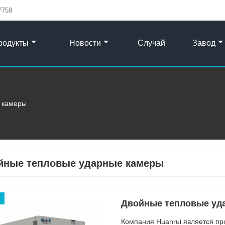
7758
родукты
Новости
Случай
Завод
 камеры
йные тепловые ударные камеры
Двойные тепловые уд
Компания Huanrui является п