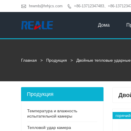

hrwmb@hrhjcs.com
+86-13712347483、+86-1371234

Дома
П
Главная
>
Продукция
>
Двойные тепловые ударные
Продукция
Дво
Температура и влажность
горячий
испытательной камеры
Тепловой удар камера