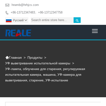

hrwmb@hrhjcs.com
+86-13712347483、+86-13712347758


Pусский

Togg

>
Продукты
>
Главная
УФ выветривание испытательной камеры
>
УФ-лампа, облучение для старения, регулируемая
испытательная камера, машина, УФ-камера для
выветривания, старение, УФ-испытание