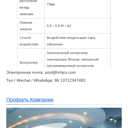
расстояние
70мм
между
лампами
Пиковая
0,8 ~ 0,9 Вт / м2
энергия
Способ
Воздействие конденсации пара,
воздействия
облучение
Оригинальный контроллер
температуры Японии, импортный
Контроллер
программируемый контроллер
Электронная почта: azul@hrhjcs.com
времени
Тел / Wechat / WhatsApp: 86 13712347483
Внутренний
1140X390X400 см
1100X600X400 см
размер (см)
Профиль Компании