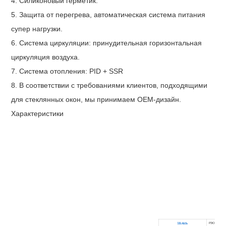
4. Силиконовый герметик.
5. Защита от перегрева, автоматическая система питания
супер нагрузки.
6. Система циркуляции: принудительная горизонтальная
циркуляция воздуха.
7. Система отопления: PID + SSR
8. В соответствии с требованиями клиентов, подходящими
для стеклянных окон, мы принимаем OEM-дизайн.
Характеристики
Модель
РЭО-50
Р