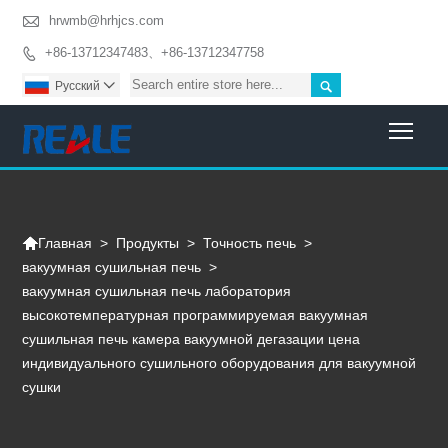

hrwmb@hrhjcs.com
+86-13712347483、+86-13712347758


Pусский

Togg

>
Продукты
>
Точность печь
>
Главная
вакуумная сушильная печь
>
вакуумная сушильная печь лаборатория
высокотемпературная программируемая вакуумная
сушильная печь камера вакуумной дегазации цена
индивидуального сушильного оборудования для вакуумной
сушки