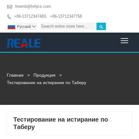

hrwmb@hrhjcs.com
+86-13712347483、+86-13712347758


Pусский

Togg
Главная
>
Продукция
>
Тестирование на истирание по Таберу
Тестирование на истирание по
Таберу