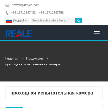

hrwmb@hrhjcs.com
+86-13712347483、+86-13712347758


Pусский

Togg
Главная
>
Продукция
>
проходная испытательная камера
проходная испытательная камера