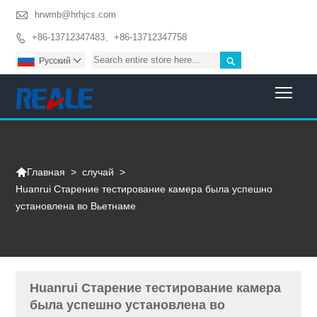

hrwmb@hrhjcs.com
+86-13712347483、+86-13712347758


Pусский

Togg

>
случай
>
Главная
Huanrui Старение тестирование камера была успешно
установлена ​​во Вьетнаме
Huanrui Старение тестирование камера
была успешно установлена ​​во