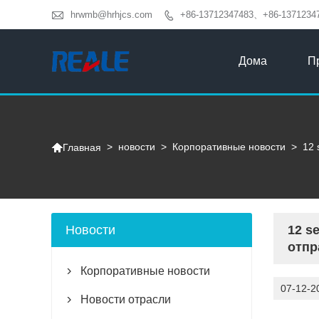

hrwmb@hrhjcs.com
+86-13712347483、+86-1371234

Дома
П

>
новости
>
Корпоративные новости
>
12 
Главная
Новости
12 s
отпр
Корпоративные новости

07-12-2
Новости отрасли
