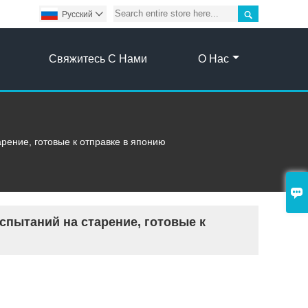

Pусский

Свяжитесь С Нами
О Нас
арение, готовые к отправке в японию

испытаний на старение, готовые к