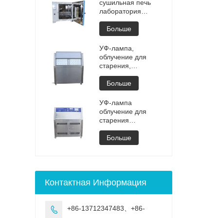
Испытание
сушильная печь
литиевым взрывом
лаборатория
тестер взрыва
высокотемпературная
аккумуляторные
программируемая
Больше
тестеры цена
вакуумная
изготовления
сушильная печь
УФ-лампа,
камера вакуумной
облучение для
дегазации цена
старения,
индивидуального
регулируемая
сушильного
испытательная
Больше
оборудования для
камера, машина,
вакуумной сушки
УФ-камера для
УФ-лампа
выветривания,
облучение для
старение, УФ-
старения
испытание
регулируемая
испытательная
Больше
камера
Контактная Информация
+86-13712347483、+86-
