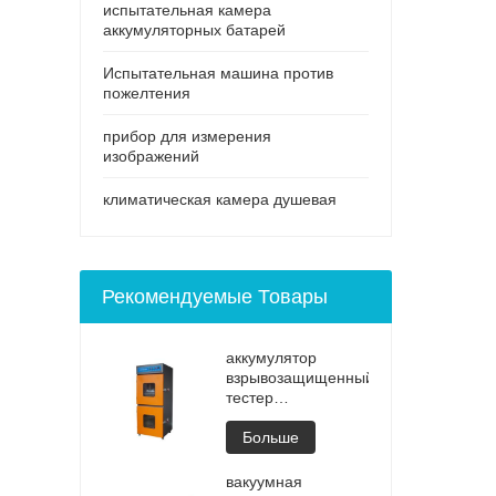
испытательная камера
аккумуляторных батарей
Испытательная машина против
пожелтения
прибор для измерения
изображений
климатическая камера душевая
Рекомендуемые Товары
аккумулятор
взрывозащищенный
тестер
Высококачественный
портативный
Больше
аккумулятор
ноутбука
вакуумная