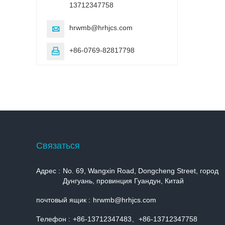
13712347758
hrwmb@hrhjcs.com

+86-0769-82817798

Cвязаться
Адрес :
No. 69, Wangxin Road, Dongcheng Street, город
Дунгуань, провинция Гуандун, Китай
почтовый ящик :
hrwmb@hrhjcs.com
Телефон :
+86-13712347483、+86-13712347758