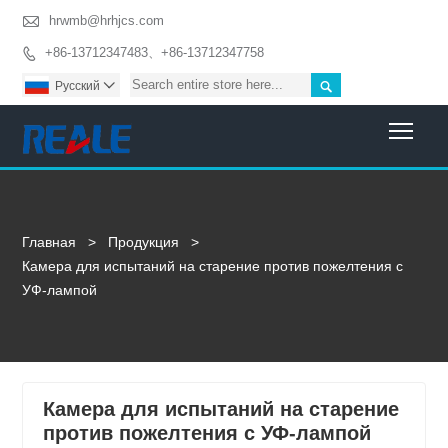

hrwmb@hrhjcs.com
+86-13712347483、+86-13712347758


Pусский

Togg
Главная
>
Продукция
>
Камера для испытаний на старение против пожелтения с
УФ-лампой
Камера для испытаний на старение
против пожелтения с УФ-лампой