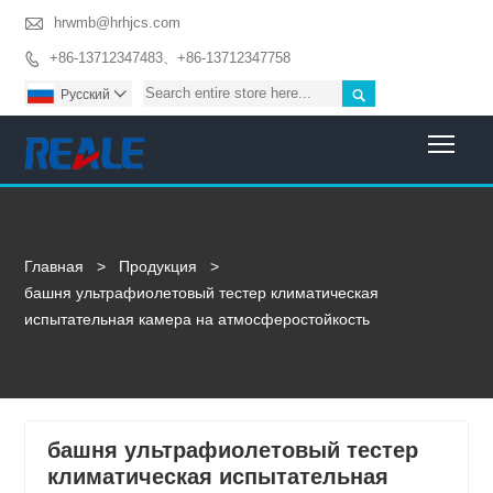

hrwmb@hrhjcs.com
+86-13712347483、+86-13712347758


Pусский

Togg
Главная
>
Продукция
>
башня ультрафиолетовый тестер климатическая
испытательная камера на атмосферостойкость
башня ультрафиолетовый тестер
климатическая испытательная