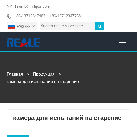

hrwmb@hrhjcs.com
+86-13712347483、+86-13712347758


Pусский

Togg
Главная
>
Продукция
>
камера для испытаний на старение
камера для испытаний на старение