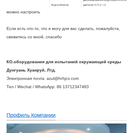
деионизированная вода
,
скорость потока 2,1 
Водоснабжение
давление
:
>1,5 кг / c
㎡
можно настроить
трехэтажный
,
Стандартный размер выборки
:
1
Тестовый поворотный
максимальная емкость образца
:
65шт
,
диамет
стол
мм x 1 об. / Мин
Материал
испытательной
Если есть что-то, что я могу для вас сделать, пожалуйста,
камеры
нержавеющая сталь
свяжитесь со мной, спасибо
Внутреннее измерение
(
ШxВxГ
)
78,5x72,5x78,5 см (
можно настроить)
Внешний размер
(
ШxВxГ
)
120x175x120 см (
можно настроить)
источник питания
3φ 4Вт + G 220 В 60 Гц, 3φ 4 Вт + G 380 В 50
КО.оборудования для испытаний окружающей среды
Дунгуань Хуанруй, Лтд.
Электронная почта: azul@hrhjcs.com
Тел / Wechat / WhatsApp: 86 13712347483
Профиль Компании