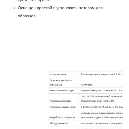
Оснащен простой в установке штативом для
образцов.
Источник света
Ксеноновая лампа мощностью 6,5 кВт с во
Время непрерывного
освещения
>2000
часы
Контроль температуры
Чернить
температура панели
:
40
~
110 ± 2 ℃
,
(
Свет
:
10-70% относительной влажности ± 3%
,
Контроль влажности
относительной влажности ± 3%
Контроль освещенности
0-1,5 Вт /
㎡
(340 нм), 0-3,0 Вт /
㎡ (
420 нм
)
Охлаждение ксеноновой лампы: система цир
Устройство охлаждения
охлаждение водяного бака: воздушное охла
Метод влажности
Увлажнение распылением и испарением