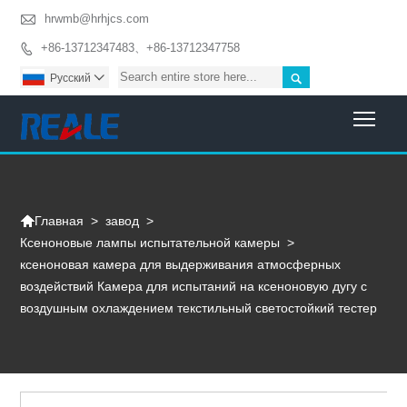

hrwmb@hrhjcs.com
+86-13712347483、+86-13712347758


Pусский

Togg

>
завод
>
Главная
Ксеноновые лампы испытательной камеры
>
ксеноновая камера для выдерживания атмосферных
воздействий Камера для испытаний на ксеноновую дугу с
воздушным охлаждением текстильный светостойкий тестер