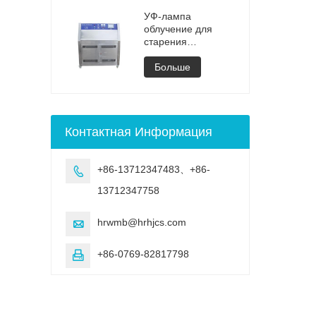
камера, машина,
вакуумной сушки
УФ-камера для
УФ-лампа
выветривания,
облучение для
старение, УФ-
старения
испытание
регулируемая
испытательная
Больше
камера
Контактная Информация
+86-13712347483、+86-

13712347758
hrwmb@hrhjcs.com

+86-0769-82817798
