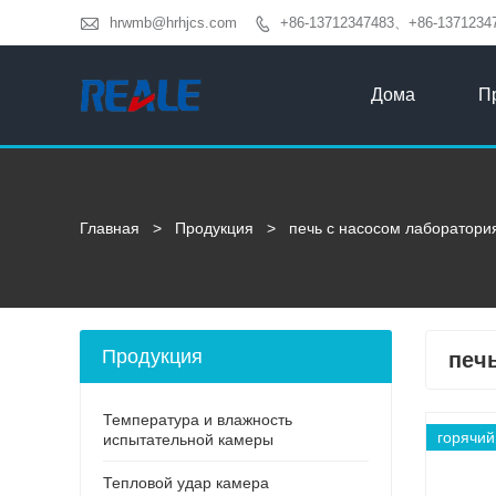

hrwmb@hrhjcs.com
+86-13712347483、+86-1371234

Дома
П
Главная
>
Продукция
>
печь с насосом лаборатори
Продукция
печ
Температура и влажность
горячий
испытательной камеры
Тепловой удар камера