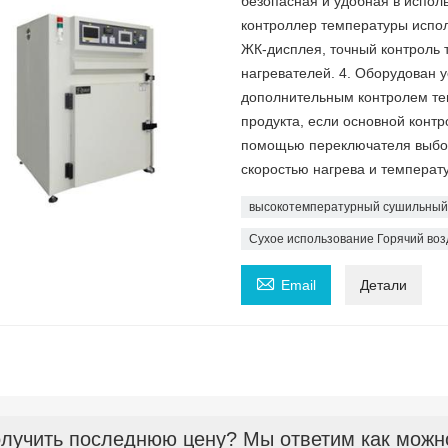
безопасная и удобная в испол
контроллер температуры испол
ЖК-дисплея, точный контроль т
нагревателей. 4. Оборудован 
дополнительным контролем те
продукта, если основной контр
помощью переключателя выбор
скоростью нагрева и температ
высокотемпературный сушильны
Сухое использование Горячий во

Email
Детали
лучить последнюю цену? Мы ответим как можно 