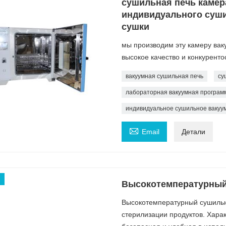
сушильная печь камер
индивидуального суши
сушки
мы производим эту камеру вак
высокое качество и конкуренто
вакуумная сушильная печь
су
лабораторная вакуумная програм
индивидуальное сушильное вакуу

Email
Детали
Высокотемпературны
Высокотемпературный сушильн
стерилизации продуктов. Харак