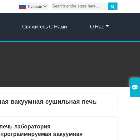

Pусский

Свяжитесь С Нами
О Нас

ная вакуумная сушильная печь
печь лаборатория
 программируемая вакуумная