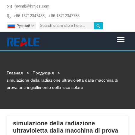

hrwmb@hrhjcs.com
+86-13712347483、+86-13712347758


Pусский

Togg
Главная
>
Продукция
>
simulazione della radiazione ultravioletta dalla macchina di
prova anti-ingiallimento della luce solare
simulazione della radiazione
ultravioletta dalla macchina di prova