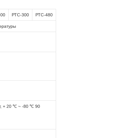
200
РТС-300
РТС-480
ературы
, + 20 ℃ ~ -80 ℃ 90