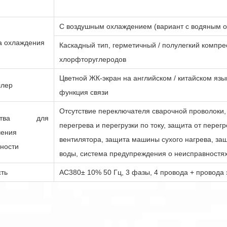
С воздушным охлаждением (вариант с водяным 
а охлаждения
Каскадный тип, герметичный / полулегкий компре
хлорфторуглеродов
Цветной ЖК-экран на английском / китайском яз
ллер
функция связи
Отсутствие переключателя сварочной проволоки,
ойства для
перегрева и перегрузки по току, защита от перегр
чения
вентилятора, защита машины сухого нагрева, защ
ности
воды, система предупреждения о неисправностях
ть
AC380
± 10% 50 Гц, 3 фазы, 4 провода + провода