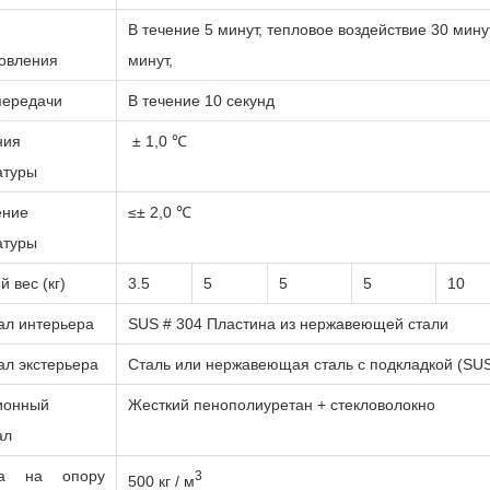
В течение 5 минут, тепловое воздействие 30 мину
овления
минут,
передачи
В течение 10 секунд
ния
± 1,0 ℃
атуры
ение
≤
± 2,0 ℃
атуры
й вес (кг)
3.5
5
5
5
10
ал интерьера
SUS # 304 Пластина из нержавеющей стали
л экстерьера
Сталь или нержавеющая сталь с подкладкой (SU
ионный
Жесткий пенополиуретан + стекловолокно
ал
ка на опору
3
500 кг / м