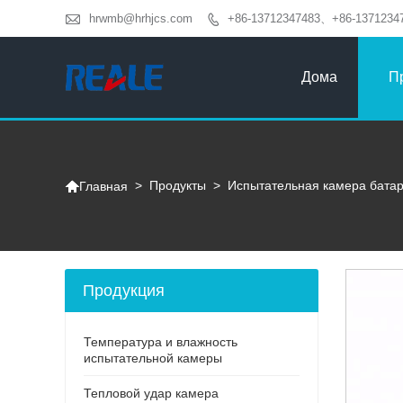

hrwmb@hrhjcs.com
+86-13712347483、+86-1371234

Дома
П

>
Продукты
>
Испытательная камера бата
Главная
Продукция
Температура и влажность
испытательной камеры
Тепловой удар камера