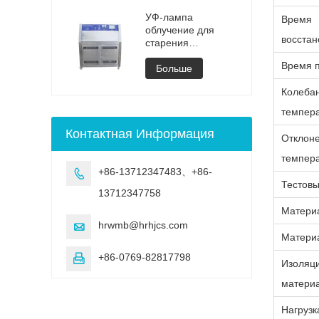
камера, машина,
вакуумной сушки
УФ-камера для
УФ-лампа
Время
выветривания,
облучение для
восстан
старение, УФ-
старения
испытание
регулируемая
Время 
испытательная
Больше
камера
Колеба
темпер
Контактная Информация
Отклон
темпер
+86-13712347483、+86-

Тестовы
13712347758
Матери
hrwmb@hrhjcs.com

Материа
+86-0769-82817798

Изоляц
матери
Нагруз