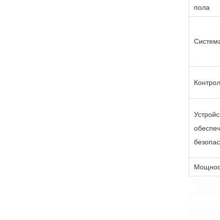
пола
Систем
Контро
Устр
обеспе
безопас
Мощнос