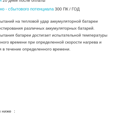
ки
20 дней после оплаты
но - сбытового потенциала
300 ПК / ГОД
ытаний на тепловой удар аккумуляторной батареи
естирования различных аккумуляторных батарей.
пытания батареи достигает испытательной температуры
нного времени при определенной скорости нагрева и
 в течение определенного времени.
ы ниже ：