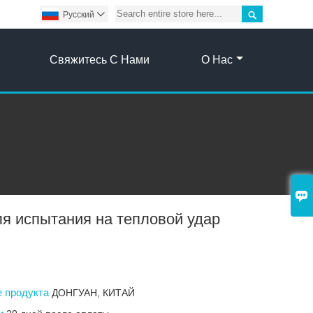

Pусский

Свяжитесь С Нами
О Нас

я испытания на тепловой удар
е продукта
ДОНГУАН, КИТАЙ