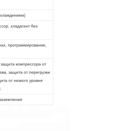
охлаждением)
ссор, хладагент без
ыках, программирование,
 защита компрессора от
ева, защита от перегрузки
ита от низкого уровня
.
 заземления