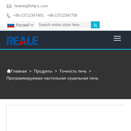

hrwmb@hrhjcs.com
+86-13712347483、+86-13712347758


Pусский

Togg

>
Продукты
>
Точность печь
>
Главная
Программируемая настольная сушильная печь