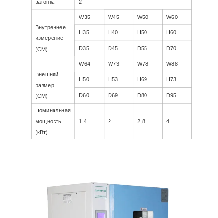
вагонка
2
W35
W45
W50
W60
Внутреннее
H35
H40
H50
H60
измерение
D35
D45
D55
D70
(СМ)
W64
W73
W78
W88
Внешний
H50
H53
H69
H73
размер
D60
D69
D80
D95
(СМ)
Номинальная
мощность
1.4
2
2,8
4
(кВт)
NW / GW (кг)
36/56
51/81
76/111
111/151
Мощность
AC220V, 50 Гц