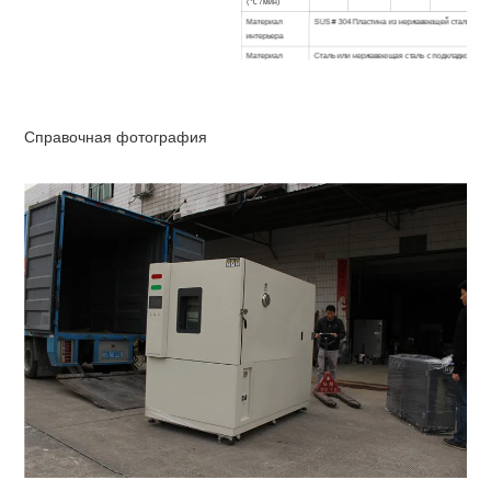
(℃ / мин)
Материал
SUS # 304 Пластина из нержавеющей стали
интерьера
Материал
Сталь или нержавеющая сталь с подкладкой (SU
экстерьера
Изоляционный
Жесткий пенополиуцетан + стекловолокно
материал
С водяным охлаждением или охлаждением жидк
Система
Справочная фотография
охлаждения
Компрессор Semitight, хладагент без CFC
Нагреватель
Высококачественный никель-хромовый обогреват
Воздуходувка
Центробежный вентилятор
Контроллер
Цветной ЖК-экран на английском / китайском яз
Устройства для
Отсутствие переключателя сварочной проволоки,
обеспечения
перегрузки по току, защита от перегрева, защит
безопасности
сухого нагрева, защита от низкого уровня воды,
Одно смотровое окно, одно испытательное отвер
Стандартные
стоек, один прожектор, один индикатор, четыре 
аксессуары
увлажнения, 2 метра кабеля питания, интерфейс
RS-232C, регистратор, специальное испытательн
Параметры
стойка, вагонка
Температура
окружающей
5 ° C ~ 35 ° C
среды
Мощность
AC380 ± 10% 50 Гц 3 фазы 4 провода + провода 