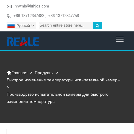

hrwmb@hrhjcs.com
+86-13712347483、+86-13712347758


Pусский

Togg

>
Продукты
>
Главная
Быстрое изменение температуры испытательной камеры
>
Производство испытательной камеры для быстрого
изменения температуры