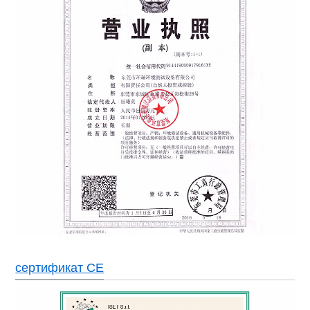
Каскадный тип, герметичный / полулегкий компрессор, 
охлаждения
хлорфторуглеродов
Цветной ЖК-экран на английском / китайском языках,
Контроллер
программирование, функция связи
Отсутствие переключателя сварочной проволоки, защи
Устройства для
от перегрева и перегрузки по току, защита от перегрева
обеспечения
перегрузки вентилятора, защита машины сухого нагрев
безопасности
низкого уровня воды, система предупреждения о неисп
Мощность
AC380 ± 10% 50 Гц 3 фазы, 4 провода + провода зазе
сертификат CE