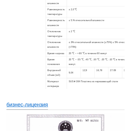
влажности
Равномерность
± 2,0 ℃
температуры
Равномерность
± 5.% относительной влажности
влажности
Отклонение
± 2 ℃
температуры
Отклонение
± 3% относительной влажности (≥75%) ± 5% относител
влажности
(<75%)
Время нагрева
20 ℃ ~ + 80 ℃ в течение 60 минут
Время
20 ℃ ~ -55 ℃, -40 ℃, -30 ℃, -20 ℃, -10 ℃ в течение 120
понижения
минут.
Внутренний
12,9
16,78
27.09
35,21
9,04
объем (м3)
Материал
SUS # 304 Пластина из нержавеющей стали
интерьера
Материал
Модельная сталь
экстерьера
Изоляционный
Жесткий пенополиэретан + стекловолокно
бизнес-лицензия
материал
Нагрузка на
3
500 кг / м
опору пола
С воздушным охлаждением (вариант с водяным охлаж
Система