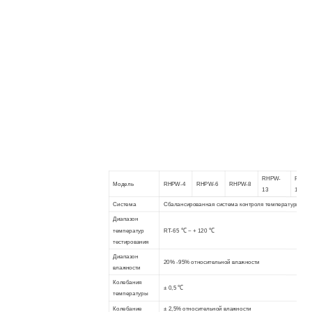
RHPW-
RHPW
Модель
RHPW-4
RHPW-6
RHPW-8
13
17
Система
Сбалансированная система контроля температуры и в
Диапазон
температур
RT-65 ℃ ~ + 120 ℃
тестирования
Диапазон
20% -95% относительной влажности
влажности
Колебания
± 0,5 ℃
температуры
Колебание
± 2,5% относительной влажности