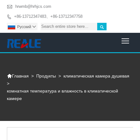

hrwmb@hrhjcs.com
+86-13712347483、+86-13712347758


Pусский

Togg

>
Продукты
>
климатическая камера душевая
Главная
>
комнатная температура и влажность в климатической
камере