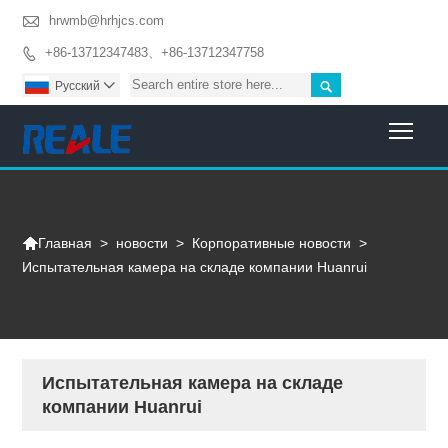

hrwmb@hrhjcs.com
+86-13712347483、+86-13712347758


Pусский

Togg

>
новости
>
Корпоративные новости
>
Главная
Испытательная камера на складе компании Huanrui
Испытательная камера на складе
компании Huanrui