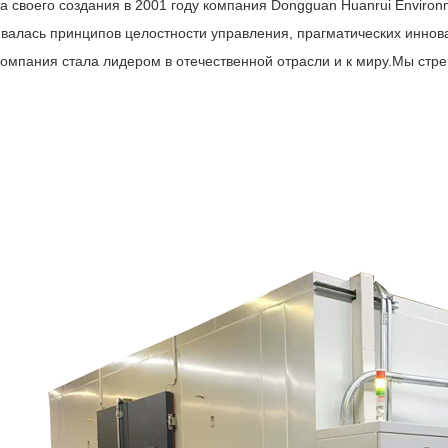
 своего создания в 2001 году компания Dongguan Huanrui Environme
валась принципов целостности управления, прагматических иннов
компания стала лидером в отечественной отрасли и к миру
.
Мы стре