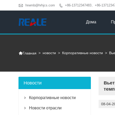

hrwmb@hrhjcs.com
+86-13712347483、+86-1371234

Дома
П

>
новости
>
Корпоративные новости
>
Вье
Главная
Новости
Вьет
темп
Корпоративные новости

08-04-2
Новости отрасли
