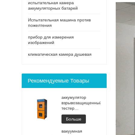
испытательная камера
аккумуляторных батарей
Испытательная машина против
пожелтения
прибор для измерения
изображений
климатическая камера душевая
Рекомендуемые Товары
аккумулятор
взрывозащищенный
тестер
Высококачественный
портативный
Больше
аккумулятор
ноутбука
вакуумная