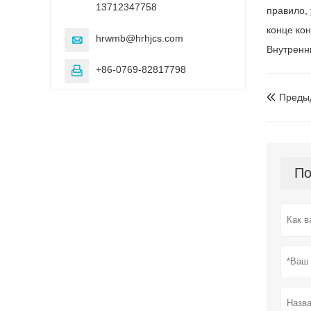
13712347758
правило,
конце кон
hrwmb@hrhjcs.com

Внутренн
+86-0769-82817798

Преды

По