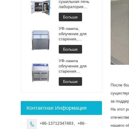
Испытание
сушильная печь
литиевым взрывом
лаборатория
тестер взрыва
высокотемпературная
аккумуляторные
программируемая
Больше
тестеры цена
вакуумная
изготовления
сушильная печь
УФ-лампа,
камера вакуумной
облучение для
дегазации цена
старения,
индивидуального
регулируемая
сушильного
испытательная
Больше
оборудования для
камера, машина,
вакуумной сушки
УФ-камера для
УФ-лампа
выветривания,
облучение для
старение, УФ-
старения
испытание
регулируемая
испытательная
Больше
После бо
камера
существу
за подде
Контактная Информация
На этот р
отечестве
+86-13712347483、+86-

нашего о