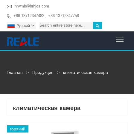

hrwmb@hrhjcs.com
+86-13712347483、+86-13712347758


Pусский

Togg
Главная
>
Продукция
>
климатическая камера
климатическая камера
горячий