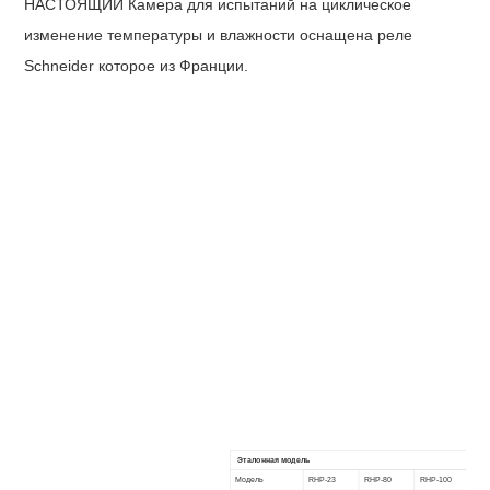
НАСТОЯЩИЙ
Камера для испытаний на циклическое
изменение температуры и влажности оснащена
реле
Schneider которое из Франции.
Эталонная модель
Модель
RHP-23
RHP-80
RHP-100
RHP