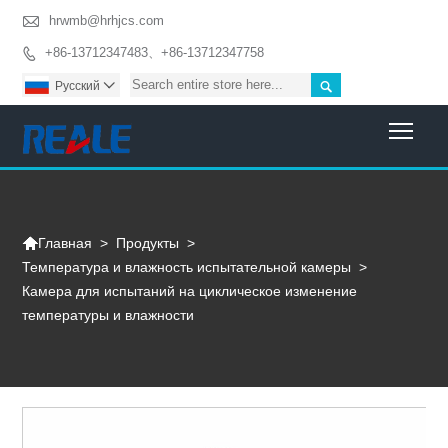

hrwmb@hrhjcs.com
+86-13712347483、+86-13712347758


Pусский

Togg

>
Продукты
>
Главная
Температура и влажность испытательной камеры
>
Камера для испытаний на циклическое изменение
температуры и влажности