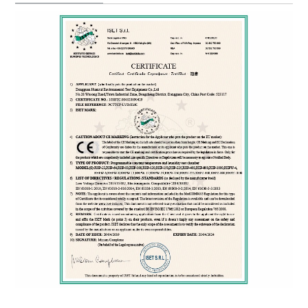
Отсутствие переключателя сварочной проволоки,
Устройства для
перегрузки по току, защита от перегрева, защита
обеспечения
машины сухого нагрева, защита от низкого уровн
безопасности
неисправностях.
одно смотровое окно, одно испытательное отвер
Стандартные
стендов, один прожектор, один индикатор, четыр
аксессуары
для увлажнения, 2 метра шнура питания, интерф
Власть
AC380V ± 10% 50 Гц 3 фазы 4 провода + провода