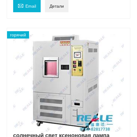

Email
Детали
горячий
солнечный свет ксеноновая лампа