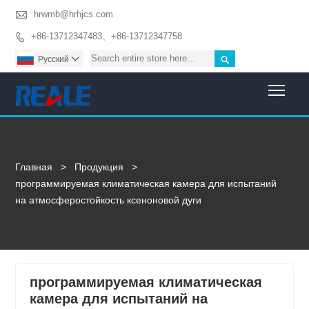

hrwmb@hrhjcs.com
+86-13712347483、+86-13712347758


Pусский

Togg
Главная
>
Продукция
>
программируемая климатическая камера для испытаний
на атмосферостойкость ксеноновой дуги
программируемая климатическая
камера для испытаний на