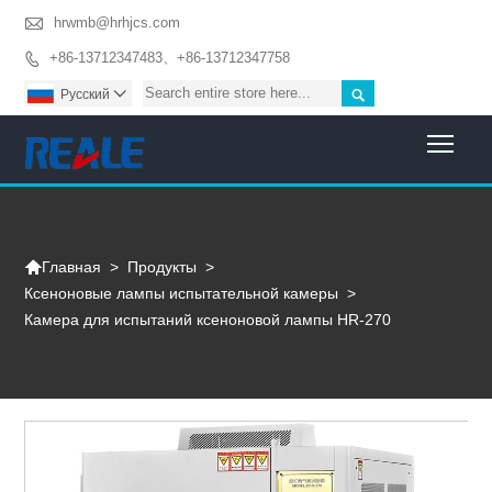

hrwmb@hrhjcs.com
+86-13712347483、+86-13712347758


Pусский

Togg

>
Продукты
>
Главная
Ксеноновые лампы испытательной камеры
>
Камера для испытаний ксеноновой лампы HR-270