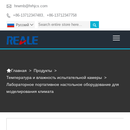

hrwmb@hrhjcs.com
+86-13712347483、+86-13712347758


Pусский

Togg

>
Продукты
>
Главная
Температура и влажность испытательной камеры
>
Лабораторное портативное настольное оборудование для
моделирования климата