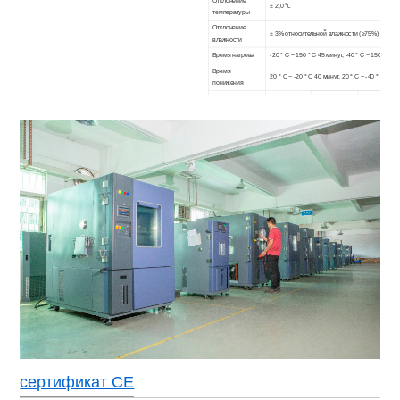
Отклонение
± 2,0 ℃
температуры
Отклонение
± 3% относительной влажности (≥75%) / ± 5%
влажности
Время нагрева
-20 ° C ~ 150 ° C 45 минут, -40 ° C ~ 150 ° C 6
Время
20 ° C ~ -20 ° C 40 минут, 20 ° C ~ -40 ° C 60 м
понижения
W30
W40
В
4
0
Внутреннее
H30
ЧАС
4
0
H50
измерение
D25
D40
D40
(СМ)
Материал
Нержавеющая сталь 304
интерьера
Материал
Сталь или нержавеющая сталь с подкладкой 
экстерьера
Изоляционный
Жесткий пенополиуретан + стекловолокно
материал
1. С воздушным охлаждением (вариант с вод
Система
2. Односекционный / каскадный, герметичный 
охлаждения
хлорфторуглеродов.
Контроллер
Цветной ЖК-экран на английском / китайском
Устройства для
Отсутствие переключателя сварочной проволо
обеспечения
перегрузки по току, защита от перегрева, за
безопасности
сухого нагрева, защита от низкого уровня во
одно смотровое окно, одно испытательное от
Стандартные
один прожектор, один индикатор, четыре дви
аксессуары
2 метра шнура питания, интерфейс связи
Власть
AC380V ± 10% 50 Гц 3 фазы 4 провода + про
сертификат CE