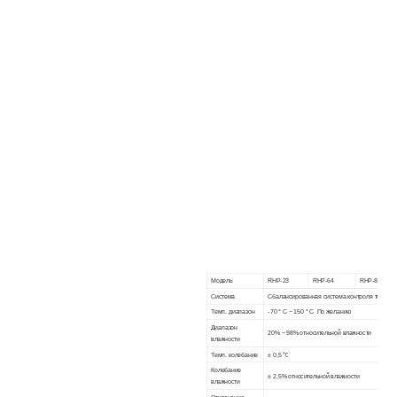
Модель
RHP-23
RHP-
64
RHP-
80
Система
Сбалансированная система контроля темпера
Темп. диапазон
-70 ° C ~ 150 ° C
По желанию
Диапазон
20% ~ 98% относительной влажности
влажности
Темп. колебание
± 0,5 ℃
Колебание
± 2,5% относительной влажности
влажности