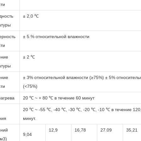
сти
дность
± 2,0 ℃
атуры
ерность
± 5.% относительной влажности
сти
ение
± 2 ℃
атуры
ение
± 3% относительной влажности (≥75%) ± 5% относитель
сти
(<75%)
нагрева
20 ℃ ~ + 80 ℃ в течение 60 минут
20 ℃ ~ -55 ℃, -40 ℃, -30 ℃, -20 ℃, -10 ℃ в течение 120
ния
минут.
нний
12,9
16,78
27.09
35,21
9,04
м3)