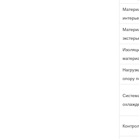
Матери
интерь
Матери
экстерь
Изоляц
матери
Нагрузк
опору п
Систем
охлажд
Контро