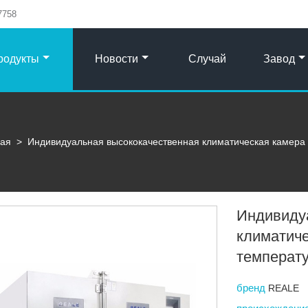
7758
родукты
Новости
Случай
Завод
вая
>
Индивидуальная высококачественная климатическая камера
Индивиду
климатиче
температ
бренд
REALE