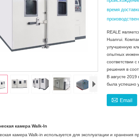
происхождени
время достав
производствен
REALE являетс
Huanrui. Компа
улучшенную кл
опытных инжене
соответствии с
решения в соот
В августе 2019
была успешно у

Email
еская камера Walk-In
еская камера Walk-in используется для эксплуатации и хранения п