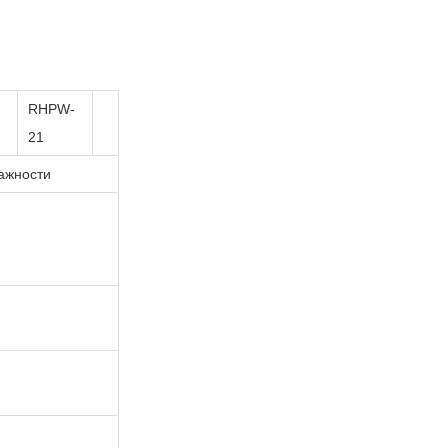
RHPW-
21
ажности