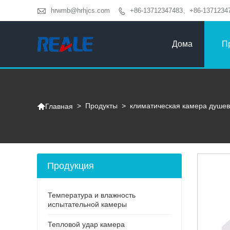

hrwmb@hrhjcs.com
+86-13712347483、+86-1371234

Дома
П

>
Продукты
>
климатическая камера душе
Главная
Продукция
Температура и влажность
испытательной камеры
Тепловой удар камера