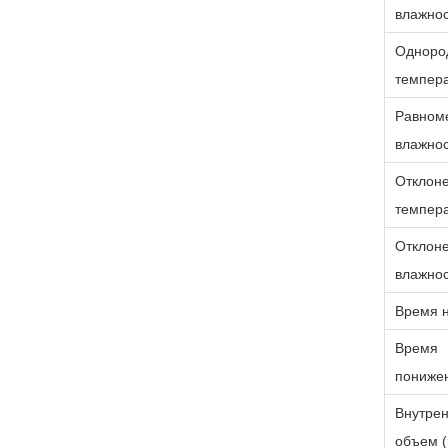
влажно
Одноро
темпер
Равном
влажно
Отклон
темпер
Отклон
влажно
Время 
Время
пониже
Внутре
объем (