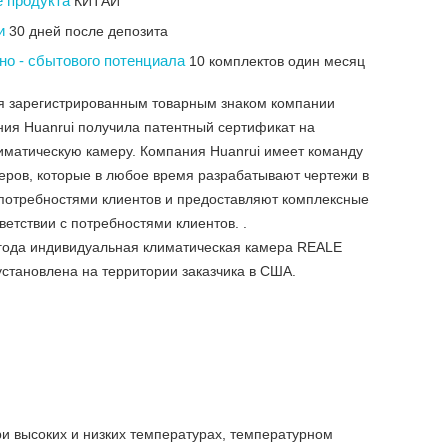
е продукта
КИТАЙ
ки
30 дней после депозита
но - сбытового потенциала
10 комплектов один месяц
я зарегистрированным товарным знаком компании
ния Huanrui получила патентный сертификат на
иматическую камеру. Компания Huanrui имеет команду
ров, которые в любое время разрабатывают чертежи в
 потребностями клиентов и предоставляют комплексные
ветствии с потребностями клиентов. .
 года индивидуальная климатическая камера REALE
становлена ​​на территории заказчика в США.
ри высоких и низких температурах, температурном