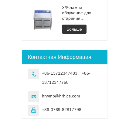
камера, машина,
вакуумной сушки
УФ-камера для
УФ-лампа
выветривания,
облучение для
старение, УФ-
старения
испытание
регулируемая
испытательная
Больше
камера
Контактная Информация
+86-13712347483、+86-

13712347758
hrwmb@hrhjcs.com

+86-0769-82817798
