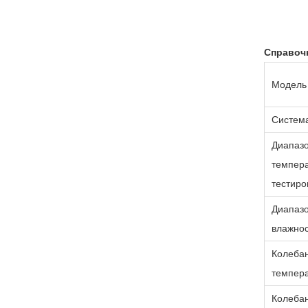
Справоч
Модель
Систем
Диапаз
темпер
тестиро
Диапаз
влажно
Колеба
темпер
Колеба