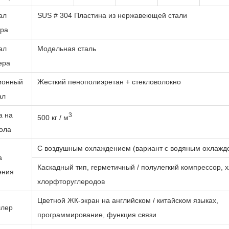
ал
SUS # 304 Пластина из нержавеющей стали
ера
ал
Модельная сталь
ера
ионный
Жесткий пенополиэретан + стекловолокно
ал
а на
3
500 кг / м
ола
С воздушным охлаждением (вариант с водяным охлажд
а
Каскадный тип, герметичный / полулегкий компрессор, х
ения
хлорфторуглеродов
Цветной ЖК-экран на английском / китайском языках,
ллер
программирование, функция связи