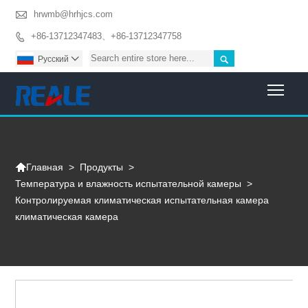

hrwmb@hrhjcs.com
+86-13712347483、+86-13712347758


Pусский

Togg

>
Продукты
>
Главная
Температура и влажность испытательной камеры
>
Контролируемая климатическая испытательная камера
климатическая камера