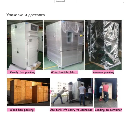
Внешний
Сталь или нержавеющая сталь с подкладкой (SUS
материал
Изоляционный
Жесткий пенополиуретан + стекловолокно
Упаковка и доставка
материал
Система
Односекционный / каскадный, герметичный / полу
охлаждения
хладагент без хлорфторуглеродов
Цветной ЖК-экран на английском / китайском язы
Контроллер
функция связи
Отсутствие переключателя сварочной проволоки,
Устройства для
перегрева и перегрузки по току, защита от перегр
обеспечения
вентилятора, защита машины сухого нагрева, защи
безопасности
система предупреждения о неисправностях.
одно смотровое окно, одно испытательное отверс
Стандартные
испытательных стендов, один прожектор, один ин
аксессуары
колеса, один резервуар для увлажнения, 2 метра
связи
Температура
окружающей
5 ° C ~ 35 ° C
среды.
Мощность
AC380V ± 10% 50 Гц 3 фазы 4 провода + провода