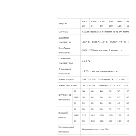
RHP-
RHP-
RHP-
RHP-
RHP-
RHP-
Модель
23
64
80
100
120
150
Система
Сбалансированная система контроля температур
Диапазон
температур
-20 ° C ~ 150C °; -40 ° C ~ 150C °; -70 ° C ~ 150C °
Колебания
20% ~ 98% относительной влажности
влажности
Отклонение
± 0,5 ℃
температуры
Отклонение
± 2,5% относительной влажности
влажности
Время нагрева
-20 ° C ~ 150 ° C 45 минут, -40 ° C ~ 150 ° C 60 ми
Время опускания
20 ° C ~ -20 ° C 40 минут, 20 ° C ~ -40 ° C 60 минут
В
30
40
40
50
50
50
Внутреннее
ЧАС
30
40
50
50
50
60
измерение
D
25
40
40
40
48
50
В
50
60
60
70
70
70
Внешний
ЧАС
125
140
155
155
155
161
размер
D
90
110
110
115
123
125
Изоляционный
Нержавеющая сталь 304
материал